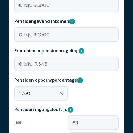
€
Pensioengevend inkomen
i
€
Franchise in pensioenregeling
i
€
Pensioen opbouwpercentage
i
%
Pensioen ingangsleeftijd
i
jaar