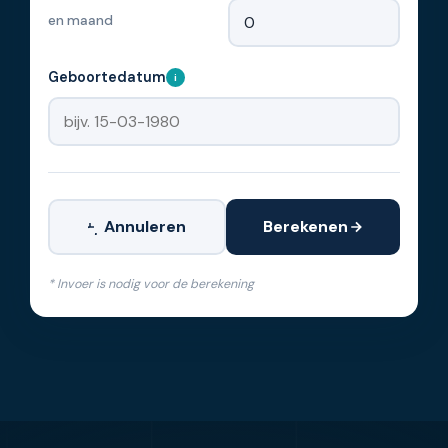
en maand
Geboortedatum
i
Annuleren
Berekenen
* Invoer is nodig voor de berekening