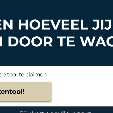
N HOEVEEL JIJ
N DOOR TE WA
de tool te claimen
kentool!
© Vrij door vermogen. All rights reserved.